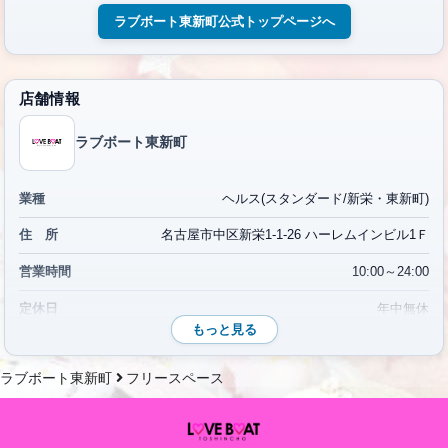
ラブボート東新町公式トップページへ
店舗情報
ラブボート東新町
業種
ヘルス(スタンダード/新栄・東新町)
住 所
名古屋市中区新栄1-1-26 ハーレムインビル1Ｆ
営業時間
10:00～24:00
定休日
年中無休
もっと見る
電話番号
052-265-9962
ラブボート東新町
フリースペース
アクセス
地下鉄東山線「栄駅」より徒歩7分
アクセス・地図
地図