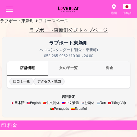
地図
日本語
ラブボート東新町
フリースペース
ラブボート東新町公式トップページ
ラブボート東新町
ヘルス(スタンダード/新栄・東新町)
052-265-9962 / 10:00～24:00
店舗情報
女の子一覧
料金
口コミ一覧
アクセス・地図
言語設定
한국어
日本語
English
中文简体
中文繁體
ไทย
Tiếng Việt
Português
Español
💴 料金