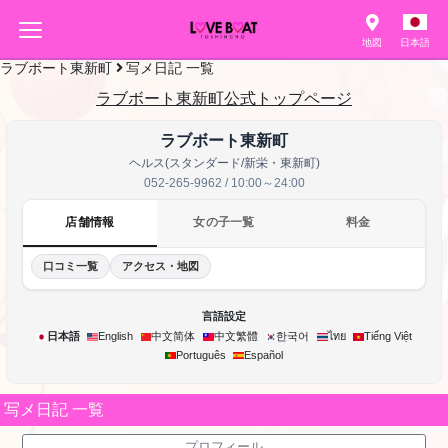
地図
日本語
ラブボート東新町
写メ日記 一覧
ラブボート東新町公式トップページ
ラブボート東新町
ヘルス(スタンダード/新栄・東新町)
052-265-9962 / 10:00～24:00
店舗情報
女の子一覧
料金
口コミ一覧
アクセス・地図
言語設定
한국어
日本語
English
中文简体
中文繁體
ไทย
Tiếng Việt
Português
Español
写メ日記 一覧
プロフィール