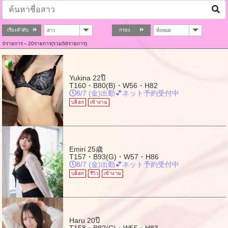
เรียงลำดับ
กรอง
0รายการ～20รายการ(รวม58รายการ)
Yukina
22ปี
T160・B80(B)・W56・H82
8/7 (金)出勤💕ネット予約受付中
บล็อก
เข้างาน
Emiri
25歳
T157・B93(G)・W57・H86
8/7 (金)出勤💕ネット予約受付中
บล็อก
รีวิว
เข้างาน
Haru
20ปี