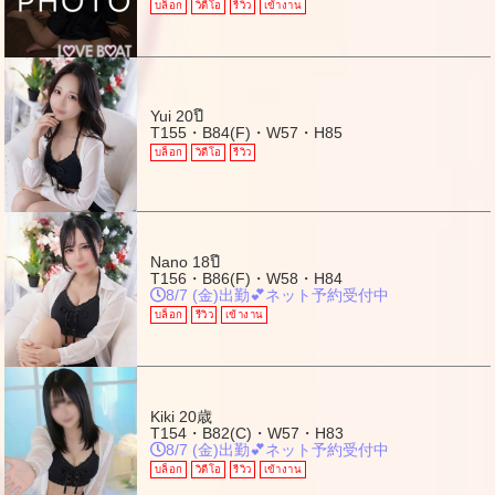
บล็อก
วิดีโอ
รีวิว
เข้างาน
Yui
20ปี
T155・B84(F)・W57・H85
บล็อก
วิดีโอ
รีวิว
Nano
18ปี
T156・B86(F)・W58・H84
8/7 (金)出勤💕ネット予約受付中
บล็อก
รีวิว
เข้างาน
Kiki
20歳
T154・B82(C)・W57・H83
8/7 (金)出勤💕ネット予約受付中
บล็อก
วิดีโอ
รีวิว
เข้างาน