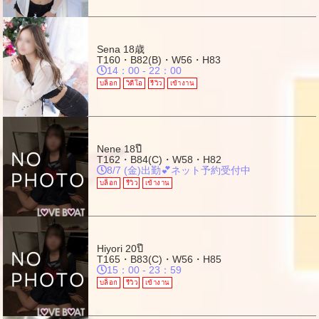
Sena
18歳
T160・B82(B)・W56・H83
14：00 - 22：00
บล็อก
วิดีโอ
รีวิว
เข้างาน
Nene
18ปี
T162・B84(C)・W58・H82
8/7 (金)出勤💕ネット予約受付中
บล็อก
รีวิว
เข้างาน
Hiyori
20ปี
T165・B83(C)・W56・H85
15：00 - 23：59
บล็อก
รีวิว
เข้างาน