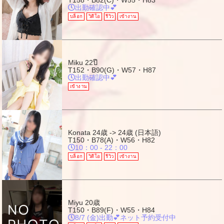
T158・B82(C)・W55・H83
出勤確認中💕
บล็อก
วิดีโอ
รีวิว
เข้างาน
Miku
22ปี
T152・B90(G)・W57・H87
出勤確認中💕
เข้างาน
Konata
24歳 -> 24歳 (日本語)
T150・B78(A)・W56・H82
10：00 - 22：00
บล็อก
วิดีโอ
รีวิว
เข้างาน
Miyu
20歳
T150・B89(F)・W55・H84
8/7 (金)出勤💕ネット予約受付中