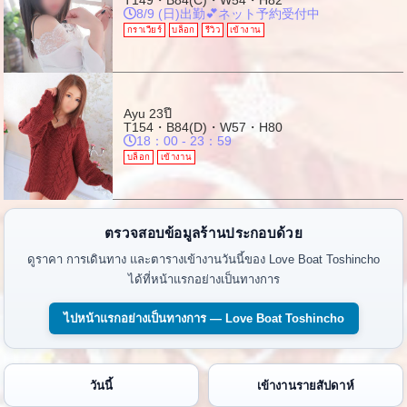
T149・B84(C)・W54・H82
8/9 (日)出勤💕ネット予約受付中
กราเวียร์
บล็อก
รีวิว
เข้างาน
Ayu
23ปี
T154・B84(D)・W57・H80
18：00 - 23：59
บล็อก
เข้างาน
ตรวจสอบข้อมูลร้านประกอบด้วย
ดูราคา การเดินทาง และตารางเข้างานวันนี้ของ Love Boat Toshincho
ได้ที่หน้าแรกอย่างเป็นทางการ
ไปหน้าแรกอย่างเป็นทางการ — Love Boat Toshincho
วันนี้
เข้างานรายสัปดาห์