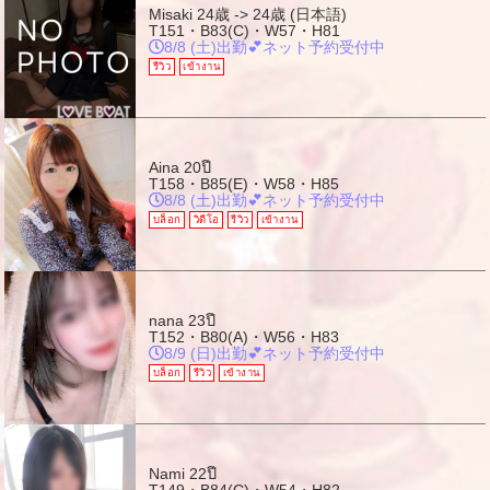
Misaki
24歳 -> 24歳 (日本語)
T151・B83(C)・W57・H81
8/8 (土)出勤💕ネット予約受付中
รีวิว
เข้างาน
Aina
20ปี
T158・B85(E)・W58・H85
8/8 (土)出勤💕ネット予約受付中
บล็อก
วิดีโอ
รีวิว
เข้างาน
nana
23ปี
T152・B80(A)・W56・H83
8/9 (日)出勤💕ネット予約受付中
บล็อก
รีวิว
เข้างาน
Nami
22ปี