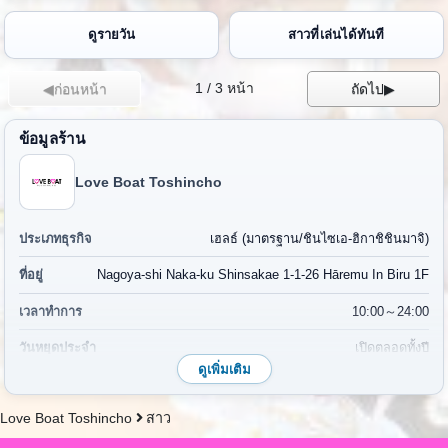
ดูรายวัน
สาวที่เล่นได้ทันที
1 / 3 หน้า
◀ก่อนหน้า
ถัดไป▶
ข้อมูลร้าน
Love Boat Toshincho
ประเภทธุรกิจ
เฮลธ์ (มาตรฐาน/ชินไซเอ-ฮิกาชิชินมาจิ)
ที่อยู่
Nagoya-shi Naka-ku Shinsakae 1-1-26 Hāremu In Biru 1F
เวลาทำการ
10:00～24:00
วันหยุดประจำ
เปิดตลอดทั้งปี
ดูเพิ่มเติม
เบอร์โทรศัพท์
052-265-9962
Love Boat Toshincho
สาว
การเดินทาง
เดิน 7 นาทีจากสถานี Sakae สาย Higashiyama รถไฟใต้ดิน