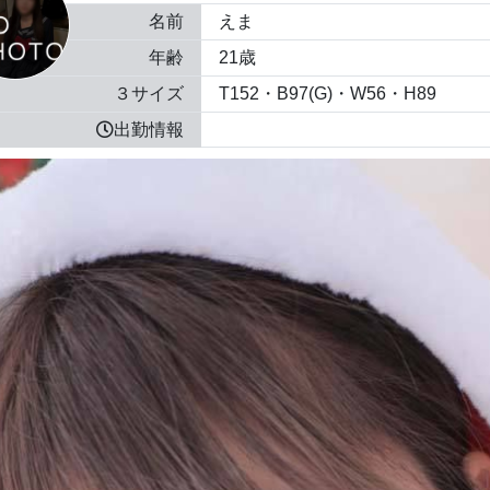
名前
えま
年齢
21歳
３サイズ
T152・B97(G)・W56・H89
出勤情報