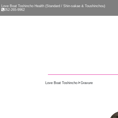
Love Boat Toshincho Health (Standard / Shin-sakae & Toushinchou)
052-265-9962
Love Boat Toshincho
Gravure