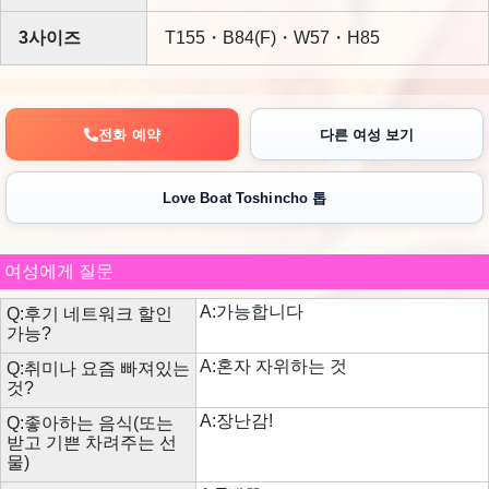
3사이즈
T155・B84(F)・W57・H85
전화 예약
다른 여성 보기
Love Boat Toshincho 톱
여성에게 질문
A:가능합니다
Q:후기 네트워크 할인
가능?
A:혼자 자위하는 것
Q:취미나 요즘 빠져있는
것?
A:장난감!
Q:좋아하는 음식(또는
받고 기쁜 차려주는 선
물)