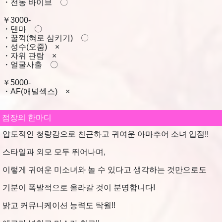
・전동 바이브 〇
￥3000-
・덴마 〇
・꿀꺽(혀로 삼키기) 〇
・성수(오줌) ×
・자위 관람 ×
・얼굴사출 〇
￥5000-
・AF(애널섹스) ×
점장의 한마디
압도적인 청량감으로 친근하고 귀여운 아마추어 소녀 입점!!
스타일과 외모 모두 뛰어나며,
이렇게 귀여운 미소녀와 놀 수 있다고 생각하는 것만으로도
기분이 폭발적으로 올라갈 것이 분명합니다!
밝고 커뮤니케이션 능력도 탁월!!