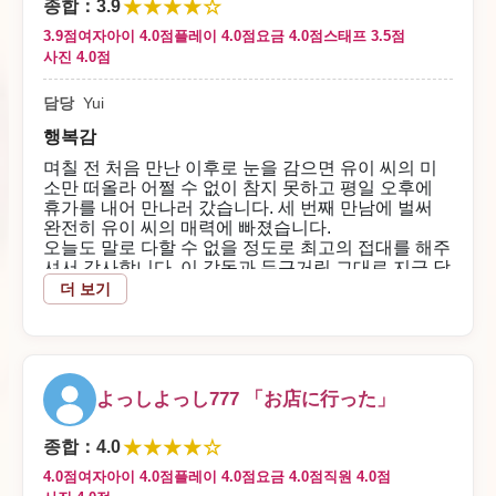
2026/07/08
★★★★☆
종합
：
3.9
3.9점
여자아이 4.0점
플레이 4.0점
요금 4.0점
스태프 3.5점
매장 답변
사진 4.0점
kamikami01 님
담당
Yui
행복감
저희 가게를 이용해 주셔서 감사합니다m(__)m
며칠 전 처음 만난 이후로 눈을 감으면 유이 씨의 미
또한 다시 방문해 주시기를 스태프 일동 진심으로 기다
소만 떠올라 어쩔 수 없이 참지 못하고 평일 오후에
리고 있겠습니다.
휴가를 내어 만나러 갔습니다. 세 번째 만남에 벌써
완전히 유이 씨의 매력에 빠졌습니다.
​오늘도 말로 다할 수 없을 정도로 최고의 접대를 해주
셔서 감사합니다. 이 감동과 두근거림 그대로 지금 당
장이라도 감사 인사를 전하고 싶어 글을 씁니다.
더 보기
​온몸으로 다가와 준 유이 씨의 깊은 호스피탈리티는
단순한 '서비스'의 영역을 넘어섰습니다. 한 여성으로
서 저를 마주하고 몸과 마음을 다해 주신 것에 대해
한 남자로서 이보다 더 큰 사치와 기쁨은 없었습니다.
​마지막까지, 1초라도 더 저와의 교감을 소중히 하려
よっしよっし777 「お店に行った」
는 그 진심 어린 헌신적인 모습. 그 순간의 유이 씨의
진심과 터져 나오는 최고의 미소에 지금도 가슴이 조
★★★★☆
여질 정도로 행복감으로 가득합니다.
종합
：
4.0
​유이 씨, 저를 이런 기분으로 만들어 주셔서 감사합니
4.0점
여자아이 4.0점
플레이 4.0점
요금 4.0점
직원 4.0점
다.