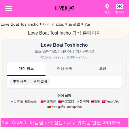
지도
한국어
Love Boat Toshincho
재직 리스트
프로필
Yui
Love Boat Toshincho 공식 홈페이지
Love Boat Toshincho
헬스(스탠다드/신사카에·히가시신마치)
052-265-9962 / 10:00～24:00
매장 정보
여성 목록
요금
후기 목록
위치 안내
언어 설정
한국어
日本語
English
中文简体
中文繁體
ไทย
Tiếng Việt
Português
Español
Yui
〔20세〕
마음을 사로잡는♪ 너무 귀여운 완전 아마추어