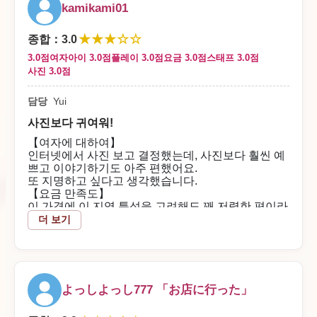
또 가까운 시일 내에 놀러가고 싶습니다.
mojya.1111님
kamikami01
2026/07/08
저희 가게를 이용해 주셔서 감사합니다m(__)m
또한 다시 찾아주실 날을 스태프 일동 진심으로 기다리
★★★☆☆
종합
：
3.0
매장 답변
고 있겠습니다.
3.0점
여자아이 3.0점
플레이 3.0점
요금 3.0점
스태프 3.0점
다루마다루마 님
사진 3.0점
담당
Yui
저희 가게를 이용해 주셔서 감사합니다.
또한 다시 방문해 주시길 직원 일동 진심으로 기다리고
사진보다 귀여워!
있습니다.
【여자에 대하여】
인터넷에서 사진 보고 결정했는데, 사진보다 훨씬 예
쁘고 이야기하기도 아주 편했어요.
또 지명하고 싶다고 생각했습니다.
【요금 만족도】
이 가격에 이 지역 특성을 고려해도 꽤 저렴한 편이라
고 생각합니다!
더 보기
【플레이 내용】
다소 일하는 느낌이 들긴 했지만, 종합적으로는 좋았
다고 생각합니다.
【직원 대응】
よっしよっし777 「お店に行った」
바쁜 시간에 전화를 드렸는데도 쾌히 응해주셨고, 직
원의 대응도 좋았다고 생각합니다. 감사합니다!