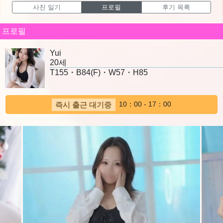
사진 일기
프로필
후기 목록
프로필
Yui
20세
T155・B84(F)・W57・H85
10：00 - 17：00
즉시 출근 대기중