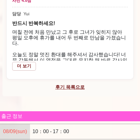
사진 4.0점
조만간 꼭 다시 방문하겠습니다. 오늘 정말 감사했습
담당
Yui
니다.
2026/06/26
반드시 반복하세요!
며칠 전에 처음 만났고 그 후로 그녀가 잊히지 않아
매장 답변
평일 오후에 휴가를 내어 두 번째로 만남을 가졌습니
다.
よっしよっし777 님
저희 가게를 이용해 주셔서 감사합니다.
오늘도 정말 멋진 환대를 해주셔서 감사했습니다! 너
또한 다시 방문해 주시기를 직원 일동 진심으로 기다리
무 감동해서 이 열정을 그대로 유지한 채 바로 감사의
말을 전하고 싶어 메시지를 남깁니다.
더 보기
고 있습니다.
유이 씨가 제 마음을 끝까지 헤아려 전신으로 다가와
주신 깊은 호스피탈리티에 마음이 따뜻해졌습니다.
후기 목록으로
제 마음과 몸을 이해하려고 여기까지 정성을 쏟아주
고, 또 정중하게 마주해주셔서 정말 호화롭고 특별한
시간을 보낼 수 있었습니다.
무엇보다도 끝날 때까지 한시라도 저와의 접촉을 소
출근 정보
중히 여기려 전심전력으로 진심을 다해주신 자세에
깊이 감동했습니다. 마지막 1분 1초까지 사랑하듯이
최고의 미소를 전해주신 유이 씨의 진심에 지금도 행
08/09(sun)
10：00 - 17：00
복한 잔향으로 가득합니다.