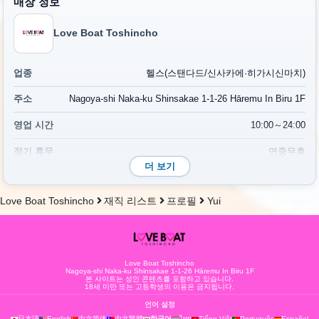
매장 정보
Love Boat Toshincho
업종
헬스(스탠다드/신사카에·히가시신마치)
주소
Nagoya-shi Naka-ku Shinsakae 1-1-26 Hāremu In Biru 1F
영업 시간
10:00～24:00
정기 휴무
연중무휴
더 보기
전화번호
052-265-9962
Love Boat Toshincho
재직 리스트
프로필
Yui
오시는 길
지하철 도자이선(東山線) '사카에역'에서 도보 7분
위치 안내
지도
요금
요금 시스템
Love Boat Toshincho
Nagoya-shi Naka-ku Shinsakae 1-1-26 Hāremu In Biru 1F
본 사이트는 성인 콘텐츠를 포함하고 있습니다.
18세 미만 또는 고등학생의 이용은 금지됩니다.
언어 설정
한국어
日本語
English
中文简体
中文繁體
ไทย
Tiếng Việt
Português
Español