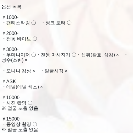
옵션 목록
￥1000-
・팬티스타킹 〇 ・핑크 로터 〇
￥2000-
・전동 바이브 〇
￥3000-
・우마나이저 〇・전동 마사지기 〇・섭취(괄호: 삼킴) × ・
성수(소변) ×
・오나니 감상 × ・얼굴사정 ×
￥ASK
・애널(애널 섹스) ×
￥10000
・사진 촬영 〇
※ 얼굴 노출 없음
￥15000
・동영상 촬영 〇
※ 얼굴 노출 없음