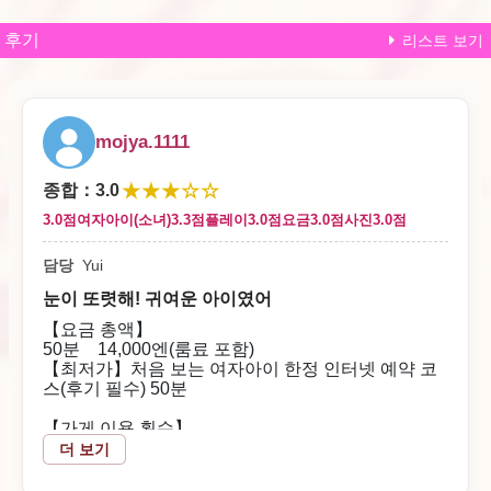
후기
리스트 보기
mojya.1111
★★★☆☆
종합
：
3.0
3.0점
여자아이(소녀)
3.3점
플레이
3.0점
요금
3.0점
사진
3.0점
담당
Yui
눈이 또렷해! 귀여운 아이였어
【요금 총액】
50분 14,000엔(룸료 포함)
【최저가】처음 보는 여자아이 한정 인터넷 예약 코
스(후기 필수) 50분
【가게 이용 횟수】
처음
더 보기
【접수부터 플레이 시작까지의 흐름】