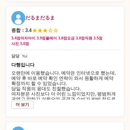
일단 소파에서 기다리다가, 지불을 마치고 나서 안내
받았습니다.
예약도 원활해서 바로 약속을 잡을 수 있었습니다.
だるまだるま
시간에 맞춰 시작했고, 시간에 맞춰 끝났습니다.
★★★☆☆
【상대 여성에 대하여】
종합
：
3.4
만지기 쉬운, 좋은 느낌의 아이였습니다.
3.4점
여자아이 3.9점
플레이 3.8점
요금 3.0점
직원 3.5점
즐거웠습니다.
사진 3.0점
가슴이 컸어요!
담당
Yui
【플레이 내용】
다행입니다
농밀하게 페라를 자세를 바꾸어가며 해주었습니다.
오랜만에 이용했습니다. 예약은 인터넷으로 했는데,
도중에 가슴을 만지게 해주면서 즐겁게 했습니다.
예약 후 바로 예약 확인 연락이 와서 원활하게 예약
확정까지 할 수 있었습니다.
【이번 총평】
당일 직원의 응대도 친절했습니다.
긴장한 편이었지만, 깔끔하게 마지막에 끝낼 수 있었
여자분은 사진보다 더 어린 느낌이었지만, 평범하게
습니다. 즐거웠습니다. 유이짱의 귀여움에 당했습니
귀엽고 말하기 쉬웠으며 공격과 수비가 반반 정도로
다!
즐거웠습니다.
더 보기
2026/07/26
50분이라 플레이 후 바로 샤워를 하고 조금 바빴지만,
만족스럽습니다.
다음에는 좀 더 긴 시간 놀고 싶다고 느끼게 해준 분
매장 답변
이었습니다.