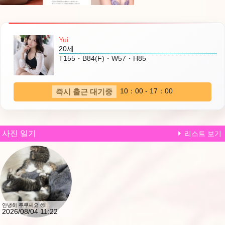
Yui
20세
T155・B84(F)・W57・H85
10：00 - 17：00
즉시 출근 대기중
사진 일기
리스트 보기
안녕히 주무세요 🥺
2026/08/04 11:22