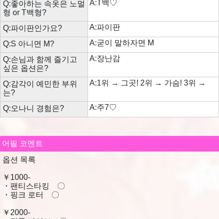
A:T백♡
Q:좋아하는 속옷은 노멀
형 or T백형?
A:파이판
Q:파이판인가요?
A:굳이 말하자면 M
Q:S 아니면 M?
A:장난감
Q:손님과 함께 즐기고
싶은 옵션은?
A:1위 → 그곳! 2위 → 가슴! 3위 →
Q:감각이 예민한 부위
는?
A:주7♡
Q:오나니 경험은?
어필 코멘트
옵션 목록
￥1000-
・팬티스타킹 〇
・핑크 로터 〇
￥2000-