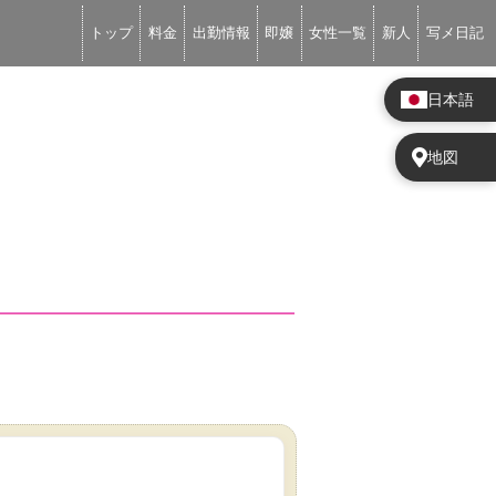
トップ
料金
出勤情報
即嬢
女性一覧
新人
写メ日記
日本語
地図