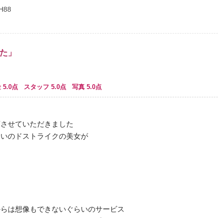
H88
った」
 5.0点 スタッフ 5.0点 写真 5.0点
店させていただきました
らいのドストライクの美女が
からは想像もできないぐらいのサービス