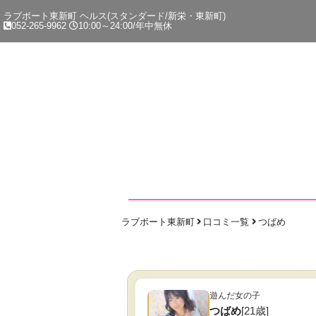
ラブボート東新町 ヘルス(スタンダード/新栄・東新町)
052-265-9962
10:00～24:00/年中無休
ラブボート東新町
口コミ一覧
つばめ
遊んだ女の子
つばめ
[21歳]