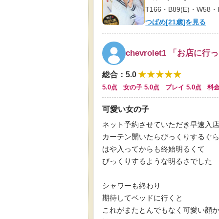
T166・B89(E)・W58・
つばめ[21歳]を見る
chevrolet1 「お店に行
★★★★★
総合
：
5.0
5.0点 女の子 5.0点 プレイ 5.0点 料金
可愛い女の子
ネット予約させていただき早速入
カーテン開いたらびっくりするぐ
はや入ってからも終始明るくて
びっくりするような明るさでした
シャワーも終わり
期待してベッドに行くと
これがまたとんでもなく可愛い顔