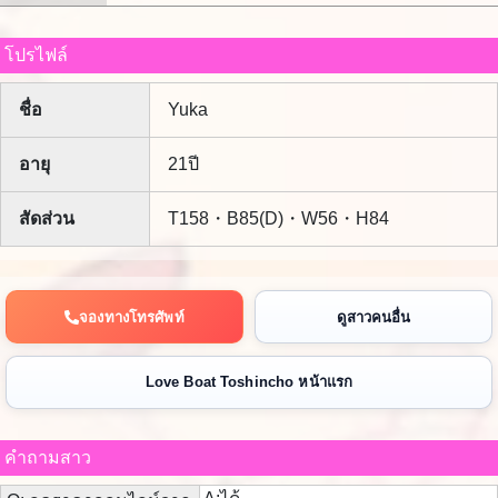
โปรไฟล์
ชื่อ
Yuka
อายุ
21ปี
สัดส่วน
T158・B85(D)・W56・H84
จองทางโทรศัพท์
ดูสาวคนอื่น
Love Boat Toshincho หน้าแรก
คำถามสาว