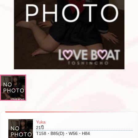
Yuka
21ปี
T158・B85(D)・W56・H84