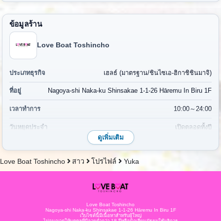
ข้อมูลร้าน
Love Boat Toshincho
ประเภทธุรกิจ
เฮลธ์ (มาตรฐาน/ชินไซเอ-ฮิกาชิชินมาจิ)
ที่อยู่
Nagoya-shi Naka-ku Shinsakae 1-1-26 Hāremu In Biru 1F
เวลาทำการ
10:00～24:00
วันหยุดประจำ
เปิดตลอดทั้งปี
ดูเพิ่มเติม
เบอร์โทรศัพท์
052-265-9962
Love Boat Toshincho
สาว
โปรไฟล์
Yuka
การเดินทาง
เดิน 7 นาทีจากสถานี Sakae สาย Higashiyama รถไฟใต้ดิน
แผนที่
แผนที่
ค่าบริการ
ระบบค่าบริการ
Love Boat Toshincho
Nagoya-shi Naka-ku Shinsakae 1-1-26 Hāremu In Biru 1F
เว็บไซต์นี้มีเนื้อหาสำหรับผู้ใหญ่
ไม่อนุญาตให้บุคคลที่มีอายุต่ำกว่า 18 ปีหรือนักเรียนมัธยมใช้บริการ