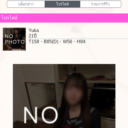
บล็อกสาว
โปรไฟล์
รายการรีวิว
โปรไฟล์
Yuka
21ปี
T158・B85(D)・W56・H84