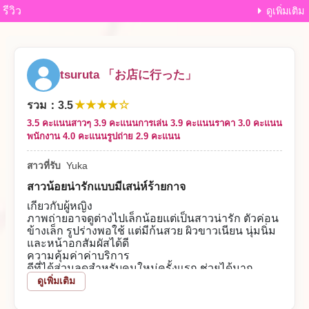
รีวิว
ดูเพิ่มเติม
tsuruta 「お店に行った」
★★★★☆
รวม
：
3.5
3.5 คะแนน
สาวๆ 3.9 คะแนน
การเล่น 3.9 คะแนน
ราคา 3.0 คะแนน
พนักงาน 4.0 คะแนน
รูปถ่าย 2.9 คะแนน
สาวที่รับ
Yuka
สาวน้อยน่ารักแบบมีเสน่ห์ร้ายกาจ
เกี่ยวกับผู้หญิง
ภาพถ่ายอาจดูต่างไปเล็กน้อยแต่เป็นสาวน่ารัก ตัวค่อน
ข้างเล็ก รูปร่างพอใช้ แต่มีก้นสวย ผิวขาวเนียน นุ่มนิ่ม
และหน้าอกสัมผัสได้ดี
ความคุ้มค่าค่าบริการ
ดีที่ได้ส่วนลดสำหรับคนใหม่ครั้งแรก ช่วยได้มาก
เนื้อหาการเล่น
ดูเพิ่มเติม
จูบรู้สึกดีมาก นอกจากนี้การอมก็เก่งสุดยอด อีกทั้งทำ
ตามที่ขอทุกอย่าง ทำให้การเล่นสนุกมาก ให้บริการ