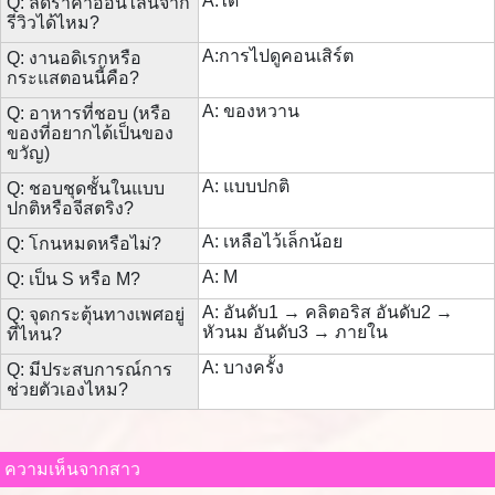
A:ได้
Q: ลดราคาออนไลน์จาก
รีวิวได้ไหม?
A:การไปดูคอนเสิร์ต
Q: งานอดิเรกหรือ
กระแสตอนนี้คือ?
A: ของหวาน
Q: อาหารที่ชอบ (หรือ
ของที่อยากได้เป็นของ
ขวัญ)
A: แบบปกติ
Q: ชอบชุดชั้นในแบบ
ปกติหรือจีสตริง?
A: เหลือไว้เล็กน้อย
Q: โกนหมดหรือไม่?
A: M
Q: เป็น S หรือ M?
A: อันดับ1 → คลิตอริส อันดับ2 →
Q: จุดกระตุ้นทางเพศอยู่
หัวนม อันดับ3 → ภายใน
ที่ไหน?
A: บางครั้ง
Q: มีประสบการณ์การ
ช่วยตัวเองไหม?
ความเห็นจากสาว