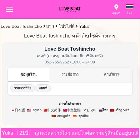
แผนที่
ไทย
Love Boat Toshincho
สาว
โปรไฟล์
Yuka
Love Boat Toshincho หน้าเว็บไซต์ทางการ
Love Boat Toshincho
เฮลธ์ (มาตรฐาน/ชินไซเอ-ฮิกาชิชินมาจิ)
052-265-9962 / 10:00～24:00
ข้อมูลร้าน
รายชื่อสาว
ค่าบริการ
รายการรีวิว
แผนที่
การตั้งค่าภาษา
한국어
日本語
English
中文简体
中文繁體
ไทย
Tiếng Việt
Português
Español
Yuka
〔21ปี〕
นุ่มนวลสว่างไสว และไวต่อความรู้สึกเมื่ออยู่บนเต