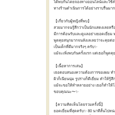
ได้พบกันโดยจองทางออนไลน์และใช้ส่ว
ทางร้านดำเนินการได้อย่างราบรื่นมากต
【เกี่ยวกับผู้หญิงที่พบ】
สวยมากจนรู้สึกว่าเป็นนักแสดงเลยหรือ
มีการต้อนรับและดูแลอย่างยอดเยี่ยม
พูดคุยสนุกมากจนลังเลเลยว่าจะคุยต่อห
เป็นเด็กที่ดีมากจริงๆ ครับ✨️
แม้จะเพิ่งพบกันครั้งแรก แต่เธอก็พ
【เนื้อหาการเล่น】
เธอตอบสนองความต้องการของผม ทำให
ผิวก็เนียนนุ่ม รูปร่างก็ดีเยี่ยม ทำให้
แม้จะขอให้ทำหลายอย่าง เธอก็ทำให้โ
ขอบคุณนะ〜✨️
【ความคิดเห็นโดยรวมครั้งนี้】
ยอดเยี่ยมที่สุดครับ✨️ 80 นาทีสั้นไปห