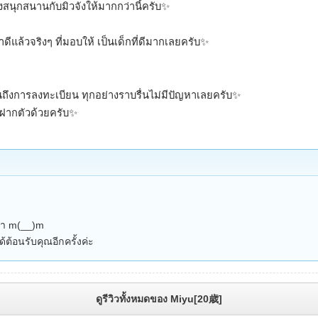
สนุกสนานกับมิวจังให้มากกว่านี้ครับ✨️
าดีแล้วจริงๆ ที่มอบให้ เป็นเด็กที่ดีมากเลยครับ✨️
นถึงการลงทะเบียน ทุกอย่างราบรื่นไม่มีปัญหาเลยครับ✨️
อฝากตัวด้วยครับ✨️
รา m(__)m
้ต้อนรับคุณอีกครั้งค่ะ
ดูรีวิวทั้งหมดของ Miyu[20歳]