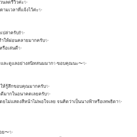
นลดรีวิวค่ะ✨️
ามเวลาที่แจ้งไว้ค่ะ✨️
เปล่าครับ‼️✨️
 ทำให้ผ่อนคลายมากครับ✨️
รือเล่นดี✨️
ูดคุยและดูแลอย่างสนิทสนมมาก✨️ขอบคุณนะ〜✨️
้รู้สึกขอบคุณมากครับ✨️
รู้สึกดีมากในอนาคตเลยครับ✨️
ดยไม่แสดงสีหน้าไม่พอใจเลย จนคิดว่าเป็นนางฟ้าหรือเทพธิดา✨️
น่อย〜✨️