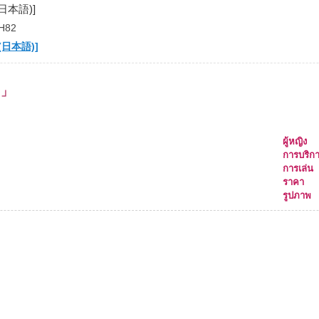
 (日本語)]
H82
 (日本語)]
た」
แนน ผู้หญิง
แนน การบริกา
ะแนน การเล่น
ะแนน ราคา
ะแนน รูปภาพ