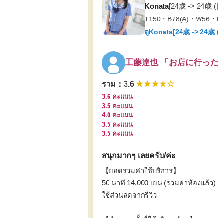
Konata
[24歳 -> 24歳
T150・B78(A)・W56・
ดูKonata[24歳 -> 24歳
工藤達也 「お店に行っ
★★★★☆
รวม
：
3.6
3.6 คะ
3.5 คะ
4.0 ค
3.5 ค
3.5 ค
สนุกมากๆ เลยครับ/ค่ะ
【ยอดรวมค่าใช้บริการ】
50 นาที 14,000 เยน (รวมค่าห้องแล้ว)
ใช้ส่วนลดจากรีวิว