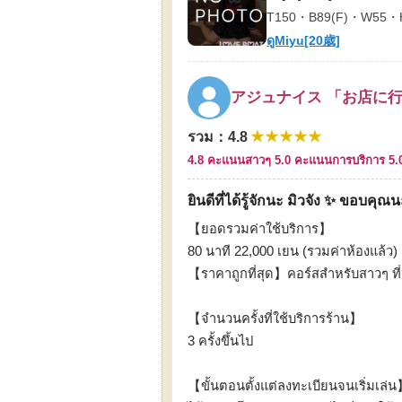
T150・B89(F)・W55・
ดูMiyu[20歳]
アジュナイス 「お店に
★★★★★
รวม
：
4.8
4.8 คะแนน
สาวๆ 5.0 คะแนน
การบริการ 5
ยินดีที่ได้รู้จักนะ มิวจัง ✨️ ขอบคุณน
【ยอดรวมค่าใช้บริการ】
80 นาที 22,000 เยน (รวมค่าห้องแล้ว)
【ราคาถูกที่สุด】คอร์สสำหรับสาวๆ ที่มา
【จำนวนครั้งที่ใช้บริการร้าน】
3 ครั้งขึ้นไป
【ขั้นตอนตั้งแต่ลงทะเบียนจนเริ่มเล่