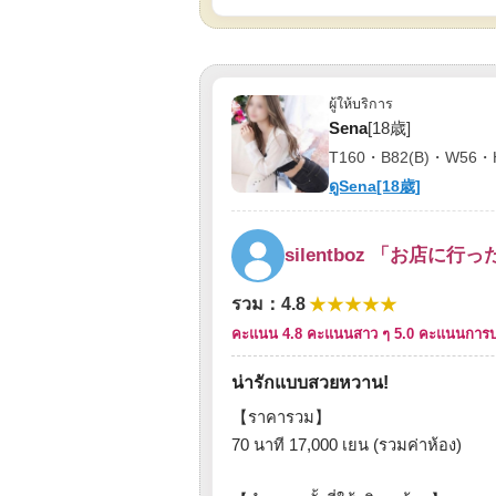
ผู้ให้บริการ
Sena
[18歳]
T160・B82(B)・W56・
ดูSena[18歳]
silentboz 「お店に行っ
★★★★★
รวม
：
4.8
คะแนน 4.8 คะแนน
สาว ๆ 5.0 คะแนน
การบ
น่ารักแบบสวยหวาน!
【ราคารวม】
70 นาที 17,000 เยน (รวมค่าห้อง)